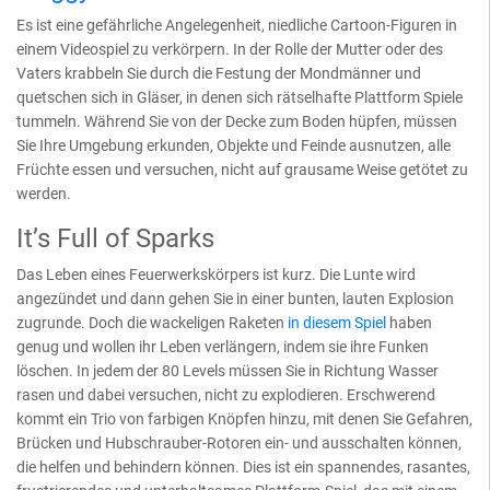
Es ist eine gefährliche Angelegenheit, niedliche Cartoon-Figuren in
einem Videospiel zu verkörpern. In der Rolle der Mutter oder des
Vaters krabbeln Sie durch die Festung der Mondmänner und
quetschen sich in Gläser, in denen sich rätselhafte Plattform Spiele
tummeln. Während Sie von der Decke zum Boden hüpfen, müssen
Sie Ihre Umgebung erkunden, Objekte und Feinde ausnutzen, alle
Früchte essen und versuchen, nicht auf grausame Weise getötet zu
werden.
It’s Full of Sparks
Das Leben eines Feuerwerkskörpers ist kurz. Die Lunte wird
angezündet und dann gehen Sie in einer bunten, lauten Explosion
zugrunde. Doch die wackeligen Raketen
in diesem Spiel
haben
genug und wollen ihr Leben verlängern, indem sie ihre Funken
löschen. In jedem der 80 Levels müssen Sie in Richtung Wasser
rasen und dabei versuchen, nicht zu explodieren. Erschwerend
kommt ein Trio von farbigen Knöpfen hinzu, mit denen Sie Gefahren,
Brücken und Hubschrauber-Rotoren ein- und ausschalten können,
die helfen und behindern können. Dies ist ein spannendes, rasantes,