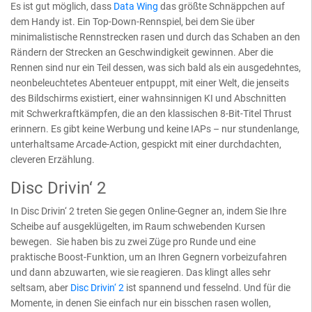
Es ist gut möglich, dass
Data Wing
das größte Schnäppchen auf
dem Handy ist. Ein Top-Down-Rennspiel, bei dem Sie über
minimalistische Rennstrecken rasen und durch das Schaben an den
Rändern der Strecken an Geschwindigkeit gewinnen. Aber die
Rennen sind nur ein Teil dessen, was sich bald als ein ausgedehntes,
neonbeleuchtetes Abenteuer entpuppt, mit einer Welt, die jenseits
des Bildschirms existiert, einer wahnsinnigen KI und Abschnitten
mit Schwerkraftkämpfen, die an den klassischen 8-Bit-Titel Thrust
erinnern. Es gibt keine Werbung und keine IAPs – nur stundenlange,
unterhaltsame Arcade-Action, gespickt mit einer durchdachten,
cleveren Erzählung.
Disc Drivin‘ 2
In Disc Drivin‘ 2 treten Sie gegen Online-Gegner an, indem Sie Ihre
Scheibe auf ausgeklügelten, im Raum schwebenden Kursen
bewegen. Sie haben bis zu zwei Züge pro Runde und eine
praktische Boost-Funktion, um an Ihren Gegnern vorbeizufahren
und dann abzuwarten, wie sie reagieren. Das klingt alles sehr
seltsam, aber
Disc Drivin‘ 2
ist spannend und fesselnd. Und für die
Momente, in denen Sie einfach nur ein bisschen rasen wollen,