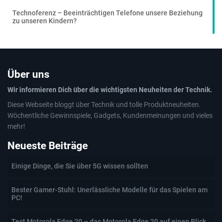
Technoferenz – Beeinträchtigen Telefone unsere Beziehung
zu unseren Kindern?
Über uns
Wir informieren Dich über die wichtigsten Neuheiten der Technik.
Diese Webseite bloggt über Technik und tolle Produktneuheiten.
Wöchentliche Gewinnspiele, Gadgets, Kundenmeinungen und vieles
mehr!
Neueste Beiträge
Einige Dinge, die Sie über 5G wissen sollten
Bester Gamer-Stuhl: Unerlässliche Modelle für das Spielen am
PC!
Test Motorola Edge 20 – das Motorola Edge 20 auf einen Blick