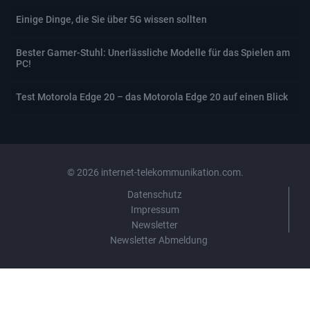
Einige Dinge, die Sie über 5G wissen sollten
Bester Gamer-Stuhl: Unerlässliche Modelle für das Spielen am
PC!
Test Motorola Edge 20 – das Motorola Edge 20 auf einen Blick
© 2026 internet-telekommunikation.com.
Datenschutz
Impressum
Newsletter
Newsletter Abmeldung