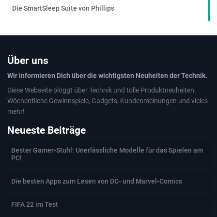
Die SmartSleep Suite von Phillips
Über uns
Wir informieren Dich über die wichtigsten Neuheiten der Technik.
Diese Webseite bloggt über Technik und tolle Produktneuheiten.
Wöchentliche Gewinnspiele, Gadgets, Kundenmeinungen und vieles
mehr!
Neueste Beiträge
Bester Gamer-Stuhl: Unerlässliche Modelle für das Spielen am
PC!
Die besten Apps zum Lesen von DC- und Marvel-Comics
FIFA 22 im Test