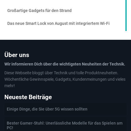
Großartige Gadgets für den Strand
Das neue Smart Lock von August mit integriertem Wi-Fi
Über uns
Wir informieren Dich über die wichtigsten Neuheiten der Technik.
Diese Webseite bloggt über Technik und tolle Produktneuheiten.
Wöchentliche Gewinnspiele, Gadgets, Kundenmeinungen und vieles
mehr!
Neueste Beiträge
Einige Dinge, die Sie über 5G wissen sollten
Bester Gamer-Stuhl: Unerlässliche Modelle für das Spielen am
PC!