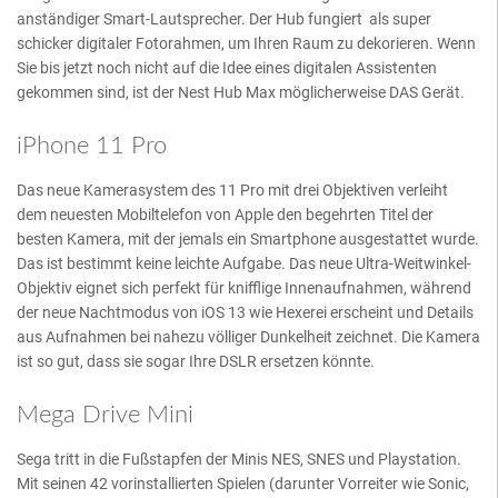
anständiger Smart-Lautsprecher. Der Hub fungiert als super
schicker digitaler Fotorahmen, um Ihren Raum zu dekorieren. Wenn
Sie bis jetzt noch nicht auf die Idee eines digitalen Assistenten
gekommen sind, ist der Nest Hub Max möglicherweise DAS Gerät.
iPhone 11 Pro
Das neue Kamerasystem des 11 Pro mit drei Objektiven verleiht
dem neuesten Mobiltelefon von Apple den begehrten Titel der
besten Kamera, mit der jemals ein Smartphone ausgestattet wurde.
Das ist bestimmt keine leichte Aufgabe. Das neue Ultra-Weitwinkel-
Objektiv eignet sich perfekt für knifflige Innenaufnahmen, während
der neue Nachtmodus von iOS 13 wie Hexerei erscheint und Details
aus Aufnahmen bei nahezu völliger Dunkelheit zeichnet. Die Kamera
ist so gut, dass sie sogar Ihre DSLR ersetzen könnte.
Mega Drive Mini
Sega tritt in die Fußstapfen der Minis NES, SNES und Playstation.
Mit seinen 42 vorinstallierten Spielen (darunter Vorreiter wie Sonic,