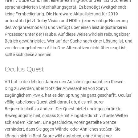
Fire TV Cube kombiniert eine Streaming-Box und ein Echo zu einem
sprachaktivierten Unterhaltungsgerät. Es benötigt (weitgehend)
keine Fernbedienung. Die Hardware-Aktualisierung für 2019
unterstützt jetzt Dolby Vision und HDR + (eine wichtige Neuerung
des Vorjahresmodells) und verfügt über einen leistungsstärkeren
Prozessor unter der Haube. Auf diese Weise wird ein reibungsloser
Betrieb gewährleistet. Wer auf der Suche nach einer Lösung ist, und
von den angebotenen All-in-One-Alternativen nicht überzeugt ist,
sollte sich diese ansehen.
Oculus Quest
VR hat in den letzten Jahren den Anschein gemacht, ein Riesen-
Ding zu werden, aber trotz der Anwesenheit von Sonys
zugänglichem PSVR, hat es den Sprung nie ganz geschafft. Oculus‘
völlig kabelloses Quest zielt darauf ab, dies mit purer
Bequemlichkeit zu ändern. Der Quest bietet uneingeschränkte
Bewegungsfreiheit, sodass Sie mit Hingabe durch virtuelle Welten
schlendern können. Eine geschickte, voreingestellte Grenze
verhindert, dass Sie gegen Wände oder Ähnliches stoßen. Sie
können sich in Beat Sabre wild austoben, ohne Angst vor