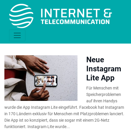
Neue
Instagram
Lite App
Für Menschen mit
Speicherproblemen
auf ihren Handys
wurde die App Instagram Lite eingeführt. Facebook hat Instagram
in 170 Ländern exklusiv für Menschen mit Platzproblemen lanciert.
Die App ist so konzipiert, dass sie sogar mit einem 2G-Netz
funktioniert. Instagram Lite wurde...